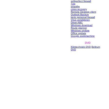
softperfect firewall
7zip
smartftp
cmos recovery
Remote Desktop client
Outlook Backup
kerio personal firewall
Virus verwijderen
Driver ABC
Windows download
Route planner
Windows update
Office update
Google zoekmachine
DVD
Klimtechniek DVD
Beltrum
DVD