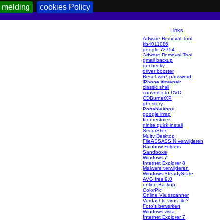
 melding
cookies Policy
Links
Adware-Removal-Tool
kb4011086
google 78754
Adware-Removal-Tool
gmail backup
unchecky
driver booster
Reset win7 password
iPhone itimrepair
classic shell
convert x to DVD
CDBurnerXP
ghostery
PortableApps
google imap
Iconrestorer
ninite quick install
SecurStick
Multy Desktop
FileASSASSIN verwijderen
Rainbow Folders
Sandboxie
Windows 7
Internet Explorer 8
Malware verwijderen
Windows SteadyState
AVG free 9.0
online Backup
ColorPic
Online Virusscanner
Verdachte virus file?
Foto's bewerken
Windows vista
Internet Explorer 7