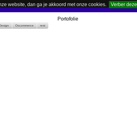
nze website, dan ga je akkoord met onze cookies.
Verber deze
Portofolie
Design
Oscommerce
rest