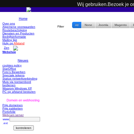
Wij gebruiken.Bezoek je o
Home
Over ons
All
None
Joomla
Magento
Filter
Algemene voorwaarden
Routebeschrijving
Diensten en Producten
Bedrijfsinformatie
Mailing lijst
Hulp op
Afstand
Zen
Webshop
Nieuws
cookies policy
StarOffice
Foto's Bewerken
Speciale tekens
Status netwerkverbinding
Muis via toetsenbord
bedienen
Waarom Windows XP
PC op afstand besturen
Domein en webhosting
Prijs domeinen
Prijs pakketten
Portofolie
Webcam server
www.
.ext